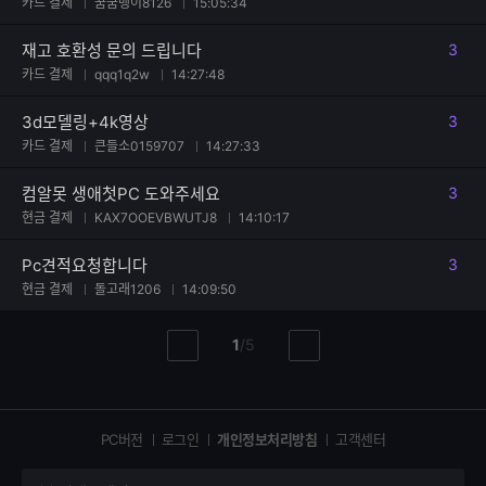
카드 결제
꿈굼벵이8126
15:05:34
재고 호환성 문의 드립니다
3
댓글
카드 결제
qqq1q2w
14:27:48
3d모델링+4k영상
3
댓글
카드 결제
큰들소0159707
14:27:33
컴알못 생애첫PC 도와주세요
3
댓글
현금 결제
KAX7OOEVBWUTJ8
14:10:17
Pc견적요청합니다
3
댓글
현금 결제
돌고래1206
14:09:50
현
총
1
/
5
이
다
재
페
전
음
페
페
페
이
이
이
이
지
지
지
PC버전
로그인
개인정보처리방침
고객센터
지