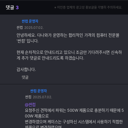
댓글
3
※ 미인증 업체의 광고성 홍보글을 각별히 주의하세요.
싼컴 운영자
댓
싼컴
2025.07.02.
글
추
안녕하세요. 다나와가 운영하는 합리적인 가격의 컴퓨터 전문몰
가
'싼컴' 입니다.
기
능
현재 순차적으로 안내드리고 있으니 조금만 기다려주시면 신속하
게 추가 댓글로 안내드리도록 하겠습니다.
감사합니다.
댓글
싼컴 운영자
댓
싼컴
2025.07.02.
글
추
@싼컴
가
요청주신 견적에서 파워는 500W 제품으로 충분하기 때문에 5
기
00W 제품으로
능
변경하였으며 케이스는 구성하신 시스템에서 사용하기 적합한
제품으로 변경하였으며