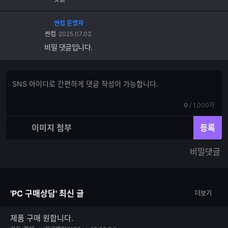
싼컴 운영자
싼컴
2025.07.02.
비밀 댓글입니다.
댓
댓
글
글
쓰
입
기
현
전
0
/
1,000자
력
재
체
입
입
이미지 첨부
등록
력
력
한
가
비밀댓글
글
능
자
한
수
글
자
'PC 구매상담' 최신 글
더보기
수
제품 구매 원합니다.