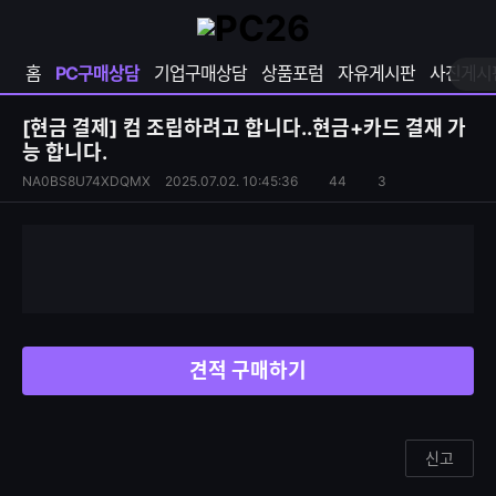
확
샵
마
장
다
이
영
나
페
홈
PC구매상담
기업구매상담
상품포럼
자유게시판
사진게시
역
와
이
펼
열
지
쳐
보
기
열
[현금 결제]
컴 조립하려고 합니다..현금+카드 결재 가
기
기
능 합니다.
S
조
NA0BS8U74XDQMX
2025.07.02. 10:45:36
44
3
댓
N
회
글
S
수
수
공
유
하
기
견적 구매하기
신고