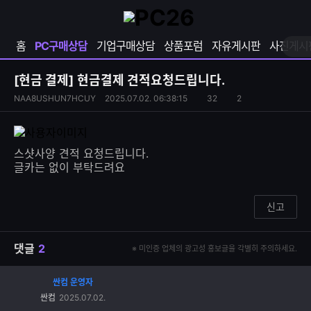
확
샵
마
장
다
이
영
나
페
홈
PC구매상담
기업구매상담
상품포럼
자유게시판
사진게시
역
와
이
펼
열
지
쳐
보
기
열
[현금 결제]
현금결제 견적요청드립니다.
기
기
S
조
NAA8USHUN7HCUY
2025.07.02. 06:38:15
32
2
댓
N
회
글
S
수
수
공
유
스샷사양 견적 요청드립니다.
하
글카는 없이 부탁드려요
기
신고
댓글
2
※ 미인증 업체의 광고성 홍보글을 각별히 주의하세요.
싼컴 운영자
댓
싼컴
2025.07.02.
글