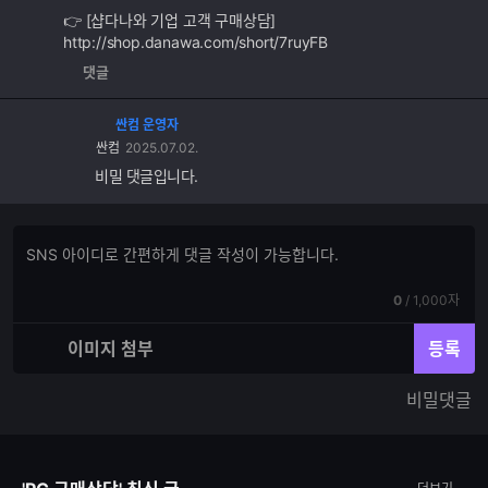
👉 [샵다나와 기업 고객 구매상담]
http://shop.danawa.com/short/7ruyFB
댓글
싼컴 운영자
싼컴
2025.07.02.
비밀 댓글입니다.
댓
댓
글
글
쓰
입
기
현
전
0
/
1,000자
력
재
체
입
입
이미지 첨부
등록
력
력
한
가
비밀댓글
글
능
자
한
수
글
자