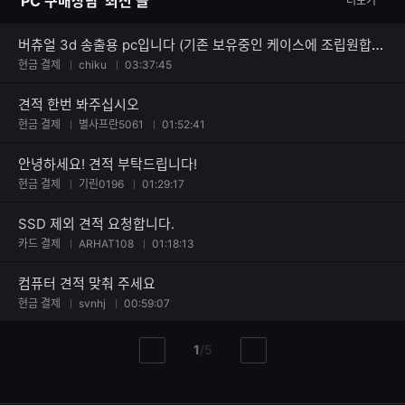
'PC 구매상담' 최신 글
더보기
수
버츄얼 3d 송출용 pc입니다 (기존 보유중인 케이스에 조립원합니다)
현금 결제
chiku
03:37:45
견적 한번 봐주십시오
현금 결제
별사프란5061
01:52:41
안녕하세요! 견적 부탁드립니다!
현금 결제
기린0196
01:29:17
SSD 제외 견적 요청합니다.
카드 결제
ARHAT108
01:18:13
컴퓨터 견적 맞춰 주세요
현금 결제
svnhj
00:59:07
현
총
1
/
5
이
다
재
페
전
음
페
페
페
이