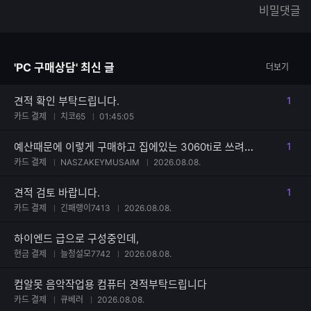
한
가
비밀댓글
글
능
자
한
수
글
자
'PC 구매상담' 최신 글
더보기
수
견적 확인 부탁드립니다.
1
댓글
카드 결제
치코65
01:45:05
예산때문에 이렇게 구매하고 집에있는 3060ti로 쓰려합니다 견적부탁드려요
1
댓글
카드 결제
NASZAKEYMUSAIM
2026.08.08.
견적 검토 바랍니다.
1
댓글
카드 결제
긴패랭이7413
2026.08.08.
하이엔드 급으로 구성중인데,
현금 결제
늘청설모7742
2026.08.08.
컴알못 음악작업용 컴퓨터 견적부탁드립니다
카드 결제
큐베러
2026.08.08.