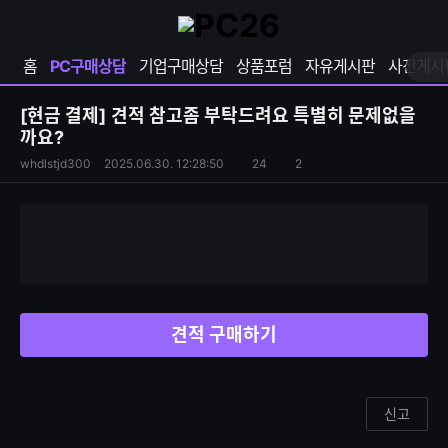
확
샵
마
장
다
이
영
나
페
홈
PC구매상담
기업구매상담
상품포럼
자유게시판
사진게시
역
와
이
펼
열
지
쳐
보
기
열
[현금 결제]
견적 참고좀 부탁드려요 특별히 문제없을
기
기
까요?
S
조
whdlstjd300
2025.06.30. 12:28:50
24
2
댓
N
회
글
S
수
수
공
유
하
기
견적 구매하기
신고