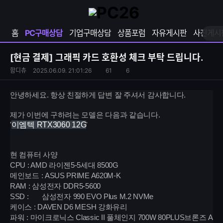
확
샵
마
장
다
이
영
나
페
홈
PC구매상담
기업구매상담
상품포럼
자유게시판
사진게시
역
와
이
펼
열
지
쳐
보
기
열
[현금 결제]
그래픽 카드 호환성 체크 부탁 드립니다.
기
기
S
조
함디츄
2025.06.09. 21:01:26
61
6
댓
N
회
글
S
수
수
안녕하세요. 항상 친절하게 답변 잘 주셔서 감사합니다.
공
유
제가 이번에 구하려는 모델은 다음과 같습니다.
하
'
이엠텍 RTX3060 12G
'
기
현 컴퓨터 사양
CPU : AMD 라이젠5-5세대 8500G
메인보드 : ASUS PRIME A620M-K
RAM : 삼성전자 DDR5-5600
SSD :
삼성전자 990 EVO Plus M.2 NVMe
케이스 : DAVEN D6 MESH 강화유리
파워 : 마이크로닉스 Classic II 풀체인지 700W 80PLUS브론즈 A