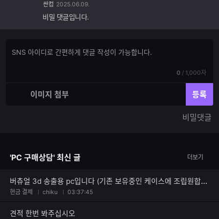
싼컴
2025.06.09.
비밀 댓글입니다.
댓
댓
글
글
쓰
입
기
현
전
0
/
1,000자
력
재
체
입
입
이미지 첨부
등록
력
력
한
가
비밀댓글
글
능
자
한
수
글
자
'PC 구매상담' 최신 글
더보기
수
버츄얼 3d 송출용 pc입니다 (기존 보유중인 케이스에 조립원합니다)
현금 결제
chiku
03:37:45
견적 한번 봐주십시오