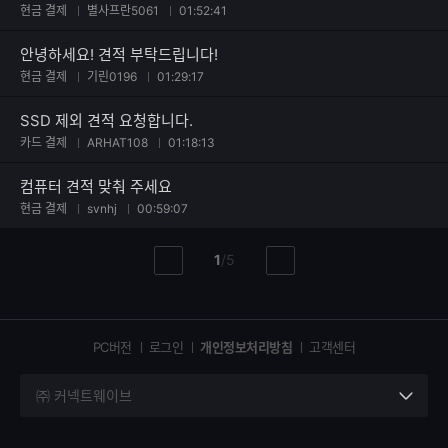
현금 결제
별사프란5061
01:52:41
안녕하세요! 견적 부탁드립니다!
현금 결제
기린0196
01:29:17
SSD 제외 견적 요청합니다.
카드 결제
ARHAT108
01:18:13
컴퓨터 견적 맞춰 주세요
현금 결제
svnhj
00:59:07
현
총
1
/
5
이
다
재
페
전
음
페
페
페
이
이
이
이
지
지
지
PC버전
로그인
개인정보처리방침
고객센터
지
㈜ 커넥트웨이브
세
부
정