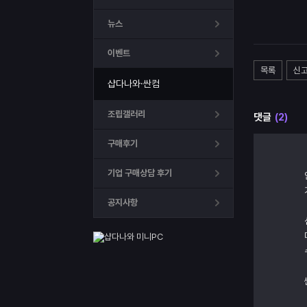
뉴스
이벤트
목록
신
샵다나와·싼컴
조립갤러리
댓글
(2)
구매후기
기업 구매상담 후기
공지사항