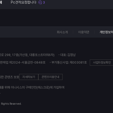
제
Pc견적요청합니다
3
회사소개
이용약관
개인정보
꽃로 298, 17층(가산동, 대륭포스트타워6차)
대표: 김정남
판매업 제2024-서울금천-0848호
부가통신사업: 제003081호
사업자정보확인
의한 콘텐츠 보호
자세히보기
콘텐츠이용안내
래를 위해 이니시스의 구매안전(에스크로)에 가입하여
.
l Rights Reserved.