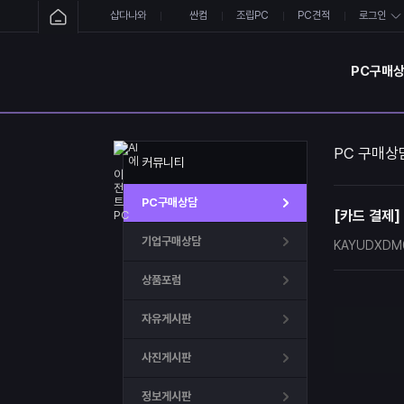
샵다나와
싼컴
조립PC
PC견적
로그인
PC구매
PC 구매상
커뮤니티
PC구매상담
[카드 결제]
기업구매상담
KAYUDXDM
상품포럼
자유게시판
사진게시판
정보게시판