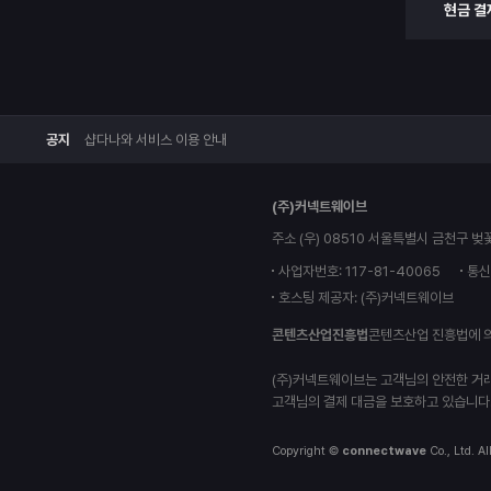
현금 결
공지
샵다나와 서비스 이용 안내
(주)커넥트웨이브
주소 (우) 08510 서울특별시 금천구 벚
사업자번호: 117-81-40065
통신
호스팅 제공자: (주)커넥트웨이브
콘텐츠산업진흥법
콘텐츠산업 진흥법에 
(주)커넥트웨이브는 고객님의 안전한 거
고객님의 결제 대금을 보호하고 있습니다
Copyright ©
connectwave
Co., Ltd. Al