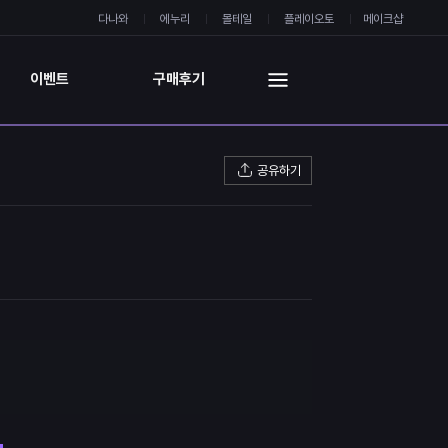
다나와
에누리
몰테일
플레이오토
메이크샵
이벤트
구매후기
공유하기