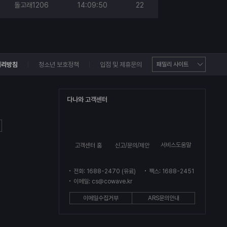
돌고래1206
14:09:50
22
처리방침
청소년 보호정책
입점 및 제휴문의
다나와 고객센터
서비스도움말
고객센터 홈
신고/문의/제안
전화: 1688-2470 (유료)
팩스: 1688-2451
이메일: cs@cowave.kr
이메일수집거부
ARS문의안내