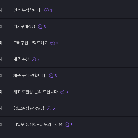
제
견적 부탁합니다.
3
제
피시구매상담
3
제
구매추천 부탁드례요
3
제
제품 추천
7
제
제품 구매 원합니다.
3
제
재고 호환성 문의 드립니다
3
제
3d모델링+4k영상
5
제
컴알못 생애첫PC 도와주세요
3