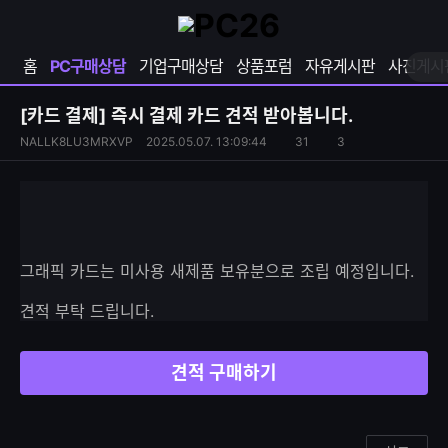
확
샵
마
장
다
이
영
나
페
홈
PC구매상담
기업구매상담
상품포럼
자유게시판
사진게시
역
와
이
펼
열
지
쳐
보
기
열
[카드 결제]
즉시 결제 카드 견적 받아봅니다.
기
기
S
조
NALLK8LU3MRXVP
2025.05.07. 13:09:44
31
3
댓
N
회
글
S
수
수
공
유
하
기
그래픽 카드는 미사용 새제품 보유분으로 조립 예정입니다.
견적 부탁 드립니다.
견적 구매하기