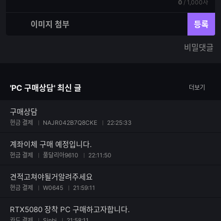
기
현
전
0
/
1,000자
력
재
체
입
입
이미지 첨부
등록
력
력
한
가
비밀댓글
글
능
자
한
수
글
자
'PC 구매상담' 최신 글
더보기
수
구매상담
현금 결제
NAJR042B7Q8CKE
22:25:33
계좌이체 구매 예정입니다.
현금 결제
풀달리아9610
22:11:50
견적고쳐야될거알려주세요
현금 결제
W0645
21:59:11
RTX5080 장착 PC 구매하고자합니다.
카드 결제
Sinbi
21:58:11