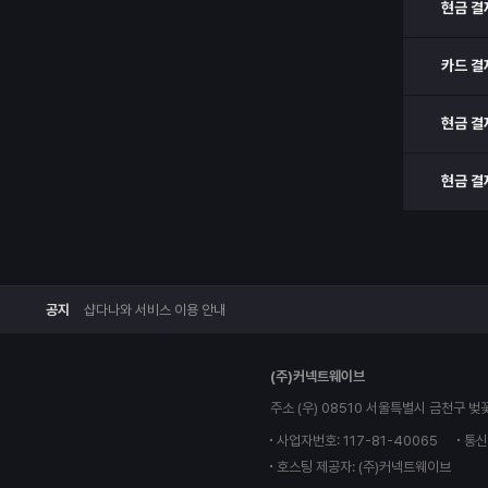
현금 결
카드 결
현금 결
현금 결
공지
샵다나와 서비스 이용 안내
(주)커넥트웨이브
주소 (우) 08510 서울특별시 금천구 벚
사업자번호: 117-81-40065
통신
호스팅 제공자: (주)커넥트웨이브