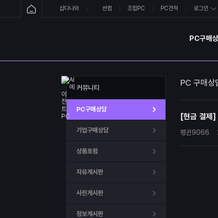
샵다나와
싼컴
조립PC
PC견적
로그인
PC구매
PC 구매상
커뮤니티
PC구매상담
[현금 결제]
기업구매상담
펭귄9066
상품포럼
자유게시판
사진게시판
정보게시판