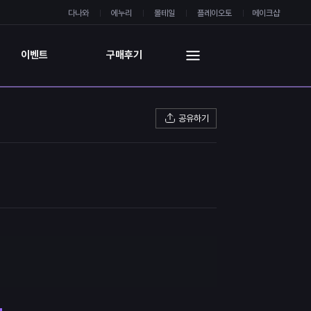
다나와
에누리
몰테일
플레이오토
메이크샵
이벤트
구매후기
공유하기