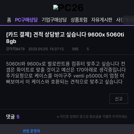
확
샵
마
장
다
이
영
나
페
홈
PC구매상담
기업구매상담
상품포럼
자유게시판
사진게시
역
와
이
펼
열
지
쳐
보
기
열
[카드 결제]
견적 상담받고 싶습니다 9600x 5060ti
기
기
8gb
S
조
강아지8479
2025.05.05. 15:37:12
595
5
댓
N
회
글
S
수
수
5060ti와 9600x로 발로란트용 컴퓨터 맞추고 싶습니다 컨
공
셉은 화이트로 맞출 것이고 예산은 170아래로 생각중입니다
유
추가요청으로 케이스를 아이구주 venti p5000L이 엄청 이
하
뻐보여서 이 케이스와 호환되는 견적으로 맞추고 싶습니다
기
신고
댓글
5
※ 미인증 업체의 광고성 홍보글을 각별히 주의하세요.
싼컴 운영자
댓