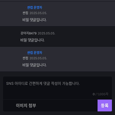
싼컴 운영자
싼컴
2025.05.05.
비밀 댓글입니다.
강아지8479
2025.05.05.
비밀 댓글입니다.
싼컴 운영자
싼컴
2025.05.05.
비밀 댓글입니다.
댓
댓
글
글
쓰
입
기
현
전
0
/
1,000자
력
재
체
입
입
이미지 첨부
등록
력
력
한
가