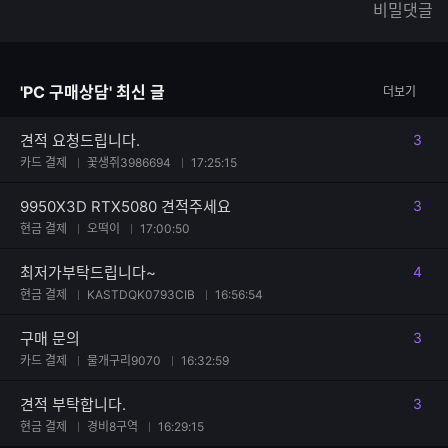
비밀댓글
글
능
자
한
수
글
자
'PC 구매상담' 최신 글
더보기
수
견적 요청드립니다.
3
댓글
카드 결제
꽃생쥐3986694
17:25:15
9950X3D RTX5080 견적주세요
3
댓글
현금 결제
오떡이
17:00:50
최저가부탁드립니다~
4
댓글
현금 결제
KASTDQK0793CIB
16:56:54
구매 문의
3
댓글
카드 결제
물개구리9070
16:32:59
견적 부탁합니다.
3
댓글
현금 결제
경비8구역
16:29:15