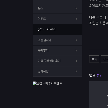
모니터는 FH
4060은 재
뉴스
다른 부품에 
이벤트
조립은 처음
샵다나와·싼컴
조립갤러리
구매후기
목록
신
기업 구매상담 후기
공지사항
댓글
(1)