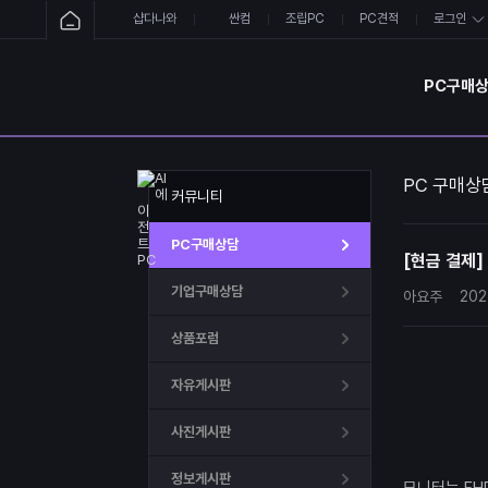
샵다나와
싼컴
조립PC
PC견적
로그인
PC구매
PC 구매상
커뮤니티
PC구매상담
[현금 결제]
기업구매상담
아요주
202
상품포럼
자유게시판
사진게시판
정보게시판