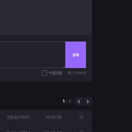
등록
비밀댓글
0
/ 1,000자
1
/
5
진원숭이1601
16:01:38
12