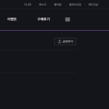
다나와
에누리
몰테일
플레이오토
메이크샵
이벤트
구매후기
공유하기