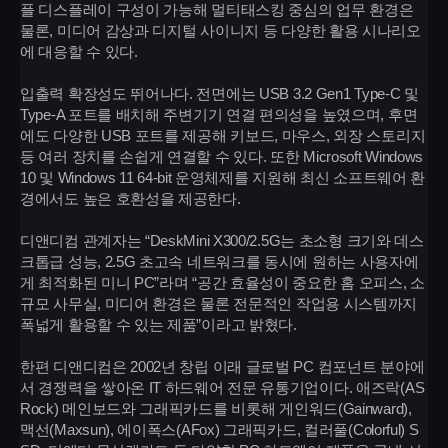
플 디스플레이 구성이 가능해 멀티태스킹 중심의 업무 환경은
물론, 미디어 감상과 디지털 사이니지 등 다양한 활용 시나리오
에 대응할 수 있다.
입출력 확장성도 뛰어나다. 전면에는 USB 3.2 Gen1 Type-C 및
Type-A 포트를 배치해 주변기기 연결 편의성을 높였으며, 후면
에도 다양한 USB 포트를 제공해 키보드, 마우스, 외장 스토리지
등 여러 장치를 손쉽게 연결할 수 있다. 또한 Microsoft Windows
10 및 Windows 11 64-bit 운영체제를 지원해 최신 소프트웨어 환
경에서도 높은 호환성을 제공한다.
디앤디컴 관계자는 “DeskMini X300/2.5G는 초소형 크기와 데스
크톱급 성능, 2.5G 초고속 네트워크를 동시에 원하는 사용자에
게 최적화된 미니 PC”라며 “공간 효율성이 중요한 홈 오피스, 소
규모 사무실, 미디어 환경은 물론 전문적인 작업용 시스템까지
폭넓게 활용할 수 있는 제품”이라고 밝혔다.
한편 디앤디컴은 2002년 창립 이래 글로벌 PC 컴포넌트 분야에
서 경쟁력을 쌓아온 IT 하드웨어 전문 유통기업이다. 애즈락(AS
Rock) 메인보드와 그래픽카드를 비롯해 게인워드(Gainward),
맥선(Maxsun), 에이폭스(AFox) 그래픽카드, 컬러풀(Colorful) S