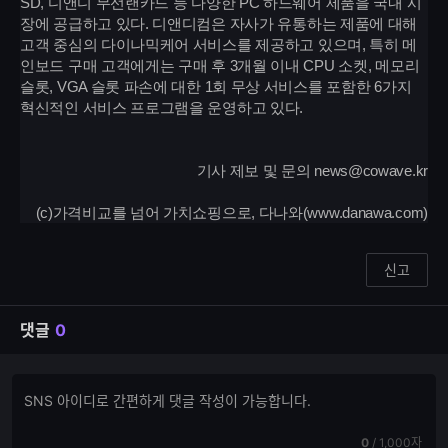
SD, 디앤디 무선랜카드 등 다양한 PC 하드웨어 제품을 국내 시
장에 공급하고 있다. 디앤디컴은 자사가 유통하는 제품에 대해
고객 중심의 다이나믹케어 서비스를 제공하고 있으며, 특히 메
인보드 구매 고객에게는 구매 후 3개월 이내 CPU 소켓, 메모리
슬롯, VGA 슬롯 파손에 대한 1회 무상 서비스를 포함한 6가지
혁신적인 서비스 프로그램을 운영하고 있다.
기사 제보 및 문의 news@cowave.kr
(c)가격비교를 넘어 가치쇼핑으로, 다나와(www.danawa.com)
신고
댓글
0
댓
댓
글
글
쓰
입
기
현
전
0
/
1,000자