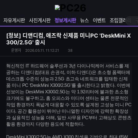
확
샵
마
장
다
이
영
나
페
자유게시판
사진게시판
정보게시판
뉴스
이벤트
조립갤러리
역
와
이
펼
열
지
쳐
보
기
열
[정보]
디앤디컴, 애즈락 신제품 미니PC 'DeskMini X
기
기
300/2.5G' 출시
S
운
조
운영자
2026.05.11. 11:12:21
38
N
영
회
S
자
수
혁신적인 IT 하드웨어 솔루션과 3년 다이나믹케어 서비스를 제
공
공하는 디앤디컴(대표 손권석, 이하 디앤디)은 초소형 폼팩터에
유
데스크톱 수준의 성능과 2.5G 초고속 네트워크를 탑재한 신제
하
품 미니 PC ‘DeskMini X300/2.5G’를 출시한다고 밝혔다. 이번에
기
선보이는 DeskMini X300/2.5G는 약 1.92리터에 불과한 초소형
크기에도 불구하고, 홈 오피스와 미디어 센터는 물론 전문적인
작업 환경까지 폭넓게 대응할 수 있도록 설계된 고성능 미니 PC
이다. 공간 활용성이 뛰어난 미니멀한 디자인에 강력한 확장성
과 실용적인 성능을 더해, 일반 사무용 PC부터 고해상도 콘텐츠
활용 환경까지 다양한 용도에 적합하다.
DeskMini X300/2.5G는 AMD X300 칩셋을 기반으로 최대 65W