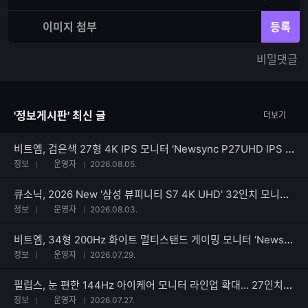
력
재
체
입
입
이미지 첨부
등록
력
력
한
가
비밀댓글
글
능
자
한
수
글
자
'정보게시판' 최신 글
더보기
수
비트엠, 검은색 27형 4K IPS 모니터 'Newsync P27UHD IPS 4K HDR 블랙' 출시
정보
운영자
2026.08.05.
큐소닉, 2026 New '삼성 뷰피니티 S7 4K UHD' 32인치 모니터 출시
정보
운영자
2026.08.03.
비트엠, 34형 200Hz 화이트 멀티스탠드 게이밍 모니터 ‘Newsync X3420QW’ 출시
정보
운영자
2026.07.29.
필립스, 눈 편한 144Hz 아이케어 모니터 라인업 확대… 27인치 ‘27B2N2200G’ 출시
정보
운영자
2026.07.27.